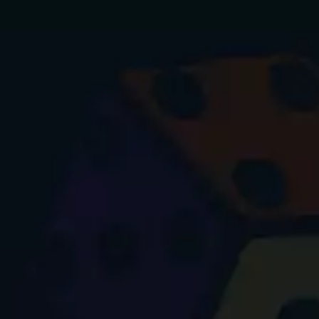
ΚΑΖΊΝΟ
ΖΩΝΤΑΝΌ ΚΑΖΊΝΟ
Π
Fortune Reels
/ slots