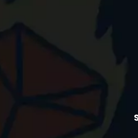
Wazdan
FORTUNE REEL
Το Fortune Reels είναι ένα
online 