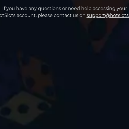
ο Fortune Reels με πραγματικά χρήματα, είτε να το δοκιμάσεις 
If you have any questions or need help accessing your
άν, μπαίνεις στο HotSlots και αναζητάς το παιχνίδι στη βιβλι
otSlots account, please contact us on
support@hotslots.
ιο του παιχνιδιού και κάνεις κλικ στο κουμπί ‘DEMO’ για να ξεκ
 και απολαμβάνεις τις περιστροφές σου δωρεάν.
η στη δοκιμαστική λειτουργία είναι εικονικά, με αυτήν τη δωρε
ικά του συγκεκριμένου slot, για να δεις αν σου αρέσει. Μπορεί
online
slots
στο HotSlots, όπως είναι τα παιχνίδια της Megaw
ες κυκλοφορίες! Εξέτασε τη συλλογή των παιχνιδιών μας και πα
al Riches™ και το Book of Dead, ή δοκίμασε την τύχη σου και
μία ευκαιρία να κερδίσεις ένα από τα
καθημερινά της τζακπότ
!
των online slots; Τότε, λοιπόν, πάρε θέση σε ένα από τα επιτρ
προσφέρουμε τραπέζια ανωτέρου επιπέδου μπλακτζάκ, πόκερ, ρ
από παρόχους όπως η Evolution, η Pragmatic Play Live, η 
νο μπόνους
! Από το
Μπόνους Καλωσορίσματος
μέχρι Δωρεάν 
φη, επική διασκέδαση. Ψάξε και απόλαυσε!