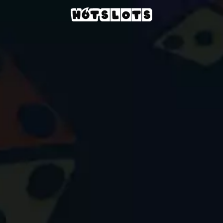
ΡΟΣΦΟΡΈΣ
ΤΟΥΡΝΟΥΆ
ΥΠΟΣΤΉΡΙΞΗ