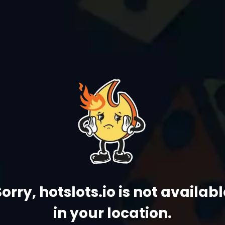
S
Sorry, hotslots.io is not availabl
in your location.
casino
slot δημιουργημένο από την Wazdan, διαθέσιμο στους 