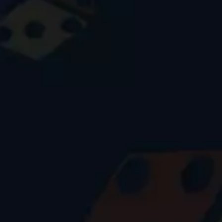
.io
iągu
15 dni roboczych
.
niła Twoich oczekiwań, możesz skontaktować się z Komisją ds. Równości i 
ublicznego (Strony i Aplikacje Mobilne) (Nr. 2) Regulacji dotyczących Dostę
gę, skontaktuj się z
Usługą Doradztwa i Wsparcia w zakresie Równości (EA
NA GRA
POLITYKA PRYWATNOŚCI
FAQ
SITEMAP
LOYALTY CLU
dpowiedzialnością zorganizowaną i działającą na Curacao, zarejestrowaną w rejestrze han
onu) nie mogą otwierać konta i/lub grać w kasynie HotSlots. Spółka zastrzega sobie pra
nia) na podstawie licencji hazardowej posiadanej przez Forwell Investments B.V., zareje
o Grach Hazardowych (LOK) pod zieloną pieczęcią z numerem licencji OGL/2024/1054/0509