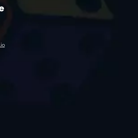
e
 Dostępności (Dyrektywa (UE) 2019/882)
. Poniższe oświadczenie o
tępna dla jak największej liczby użytkowników. Obecnie na stronie
io
ementach;
ia na stronie.
andardami dostępności.
 lub potrzebujesz pomocy, skontaktuj się z nami: