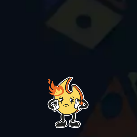
ity.
Ustaw odpowiednie limity. Możesz ustawić limity ( wpłaty, zakłady, stra
enia.
Jeśli nie będziesz w stanie kontrolować swojej gry, ustaw dla siebie 
ługi Klienta, który ustawi tę opcję dla Ciebie. Aby uzyskać więcej informa
znaj się z informacjami w zakładce Odpowiedzialna gra:
Odpowiedzialna gra
Y MÓJ OKRES WYKLUCZENIA MINIE?
enia Twoje konto gracza zostanie odblokowane automatycznie.
Ć SAMOWYKLUCZENIE?
e chcesz anulować swoje samowykluczenie, możesz skontaktować się z nas
ć 24 godziny zanim Twoje konto będzie w pełni aktywne i bedziesz mógł p
OWIEDZI NA MOJE ZAPYTANIA PRZESŁANE DROGĄ 
wiedzi na pytania przesłane drogą mailową w ciągu maksymalnie 72 godzi
t od natury pytania.
RAWIE DOSTĘPNOŚCI
erwca 2025 r.