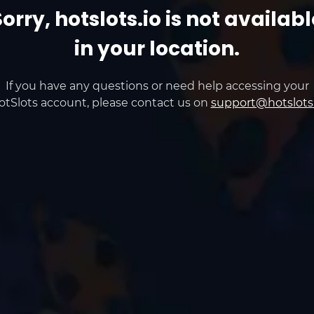
Sorry, hotslots.io is not availabl
 dostępności swojej strony internetowej zgodnie z
Europejskim Aktem o
ots.io
. Dokładamy wszelkich starań, aby nasza strona internetowa była dos
in your location.
kcje:
 nawigować używając klawiatury;
łatwy do zrozumienia;
If you have any questions or need help accessing your
ający kontrast kolorów między tekstem a tłem.
otSlots account, please contact us on
support@hotslots.
 części strony nie są w pełni dostępne:
kompatybilna z czytnikami ekranów;
m klawiatury nie jest dostępna na wszystkich stronach i we wszystkich el
mogą zmienić rozmiaru tekstu lub efektywnie korzystać z funkcji przybliżen
 i pracujemy nad ulepszeniem strony w celu zapewnienia zgodności ze st
dna
z Europejskim Aktem o Dostępności.
i odnośnie dostępności naszej strony. Jeśli napotkasz bariery dostępności