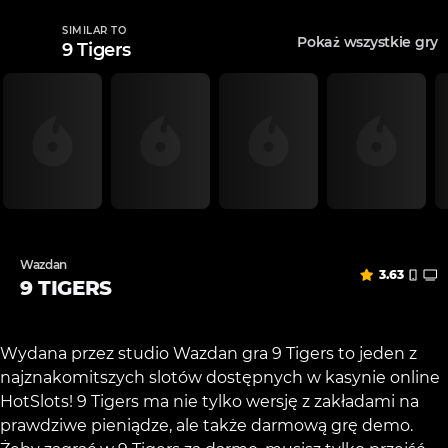
SIMILAR TO
Pokaż wszystkie gry
9 Tigers
Wazdan
3.63
9 TIGERS
Wydana przez studio Wazdan gra 9 Tigers to jeden z
najznakomitszych slotów dostępnych w
kasynie online
HotSlots! 9 Tigers ma nie tylko wersję z zakładami na
prawdziwe pieniądze, ale także darmową grę demo.