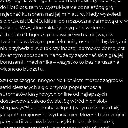
Żeby zagrać w 9 Tigers za darmo, musisz tylko przejść
do HotSlots, tam w wyszukiwarce odnaleźć tę grę i
najechać kursorem nad jej miniaturę. Kiedy wyświetli
się przycisk DEMO, kliknij go i rozpocznij darmową grę w
kasynie! Wszystkie zakłady i wygrane w demo
automatu 9 Tigers są całkowicie wirtualne, więc w
Twoim prawdziwym portfelu ani grosza nie ubędzie, ani
nie przybędzie. Ale tak czy inaczej, darmowe demo jest
świetnym sposobem na to, żeby zapoznać się z grą, jej
bonusami i mechaniką – wszystko to bez naruszania
własnego budżetu.
Szukasz czegoś innego? Na HotSlots możesz zagrać w
setki cieszących się olbrzymią popularnością
automatów
kasynowych online od najlepszych
dostawców z całego świata. Są wśród nich sloty
Megaways™,
automaty jackpot
(w tym również
daily
jackpot
!) i najnowsze wydania gier. Możesz też rozegrać
parę partii w prawdziwe klasyki, takie jak Bonanza,