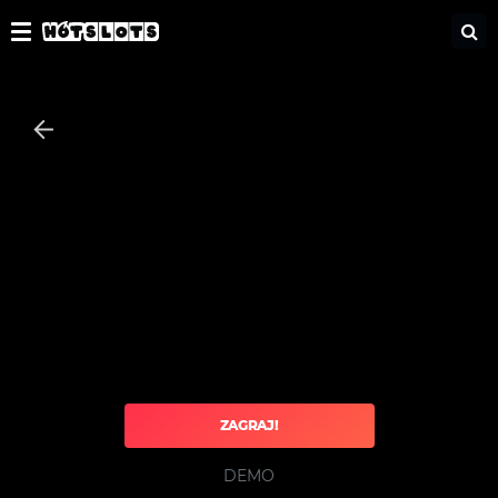
HotSlots - Najlepsze kasyno online
Toggle
navigation
ZAGRAJ!
DEMO