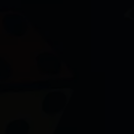
Chcesz do maksimum wykorzyst
sposób na to, żeby w jak najwięk
środki bonusowe, a nawet darmow
skorzystać już dziś.
Kasyno
slots-games
fa-fa-babies
O NAS
REGULAMIN
ODPOWIEDZIAL
LICENCJA
Ze względu na licencję na gry Forwell Investments B.V. jest spółką z ograniczoną o
Osoby poniżej 18 roku życia (lub minimalnego wieku prawnego, w zależności od regi
otrzymania odpowiedniej weryfikacji.
Wszystkie produkty www.hotslots.io są obsługiwane przez Forwell Ltd (Wielka Bryta
firmę licencjonowaną i regulowaną zgodnie z przepisami Krajowego Rozporządzenia 