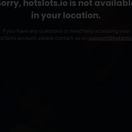
Sorry, hotslots.io is not availabl
j w swoim rodzaju i naprawdę imponujących wygranych, t
in your location.
es i niech jego bębny staną w płomieniach – ten niewiar
r pełen jest dających wielką frajdę funkcji i naprawdę 
If you have any questions or need help accessing your
nsę na prawdziwą wygraną albo wypróbuj grę za darmo 
otSlots account, please contact us on
support@hotslots.
rejestrowanego konta w HotSlots i wolnego czasu. Przej
 Babies i najedź kursorem nad miniaturę gry. Widzisz p
w Fa Fa Babies za darmo!
 trybie demo są wirtualne, ale to właśnie zawsze możesz
zeciętnych
slotów
i gier stołowych na HotSlots. Lubis
e™ Megaways™, Shamrock Holmes Megaways™ i Fruit Sh
 mają
daily jackpoty
: Cave of Fortune™, Magic Hunter™, H
dużo więcej, więc rzuć okiem i przekonaj się, czy uda Ci
klasyczne stoły, to na pewno nasze
Live Casino
może stać
ołów do pokera, blackjacka, bakarata i ruletki, a także 
, Sweet Bonanza Candyland, Lucky 7, Gonzo’s Treasure H