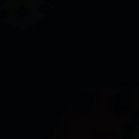
ać każdą sekundę gry? Łap
bonus kasynowy
! Bonusy i 
szym stopniu wykorzystać depozyty i każdy zakład z oso
e spiny. Sprawdź stronę Promocje, żeby zobaczyć, z kt
NA GRA
POLITYKA PRYWATNOŚCI
FAQ
SITEMAP
LOYALTY CLU
dpowiedzialnością zorganizowaną i działającą na Curacao, zarejestrowaną w rejestrze han
onu) nie mogą otwierać konta i/lub grać w kasynie HotSlots. Spółka zastrzega sobie pra
nia) na podstawie licencji hazardowej posiadanej przez Forwell Investments B.V., zareje
o Grach Hazardowych (LOK) pod zieloną pieczęcią z numerem licencji OGL/2024/1054/0509