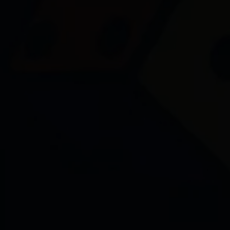
POKAŻ WSZYSTKIE GRY