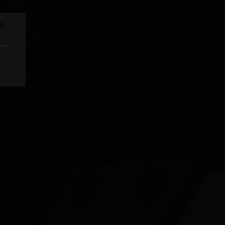
ZALOGUJ SIĘ
ZAREJESTRUJ SIĘ