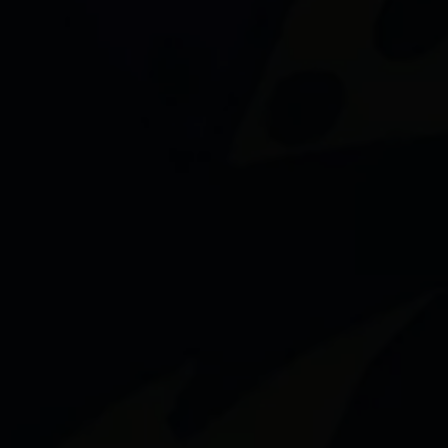
0.5-2500
USD
SIMILAR TO
First Person Craps