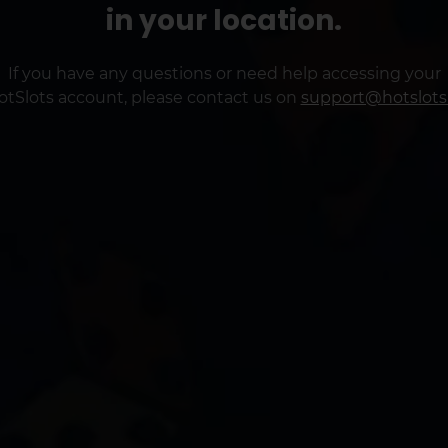
in your location.
rzygotowany dla
kasyn online
przez Evolution dostępny d
If you have any questions or need help accessing your
w First Person Craps za prawdziwe pieniądze albo zupełn
otSlots account, please contact us on
support@hotslots.
Żeby grać w First Person Craps za darmo, nie ryzykując 
kasynowej bibliotece. Kiedy najedziesz kursorem nad mini
nąć, żeby zacząć rozgrywkę. To wszystko! Załaduj demo sl
grody w trybie demo są wirtualne, ale możesz skorzystać
e i przekonać się, czy automat trafia w Twój gust. Możesz 
nnych znakomitych tytułów, w tym gier Megaways™,
slotó
olio mamy mnóstwo wspaniałości, w tym Starburst™, Bo
ać sił w walce o nagrody i grać w każdy slot od BF Gam
online? To nic! Możesz przejść do stołów w
Live Casino
i 
kasyna czekają gry premium: blackjack, poker, ruletka i b
lution, Pragmatic Play Live, BetGames oraz LiveG24. Żeb