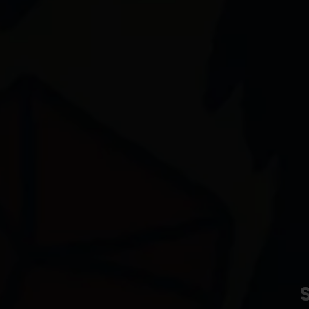
Evolution
FIRST PERSON 
Evolution
Table-Games
Dice