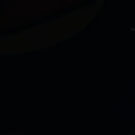
First Person Craps to automat p
kasynie HotSlots. Możesz zagrać 
H
celu ze specjalnego trybu demo. 
HotSlots i odszukaj grę w naszej 
przycisk DEMO, który możesz klik
zupełnie za darmo.
Co prawda wszystkie zakłady i na
sprawdzić, jak działają jej funkcj
Person Craps, ale także wielu i
sprawdzonych klasyków! W portf
Book of Dead, ale możesz spróbow
jackpota
!
Nie jesteś wielkim fanem slotów 
umiejętności – w ofercie naszego 
angażujących show na żywo od Evo