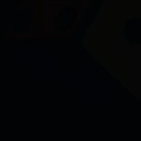
POKAŻ WSZYSTKIE GRY