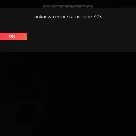
PROMOCJE
TURNIEJE
POMOC
ZALOGUJ SIĘ
unknown error status code: 403
OK
e-mail lub nazwa użytkownika
hasło
ZALOGUJ SIĘ
Nie pamiętasz hasła?
Nie posiadasz konta?
Zarejestruj