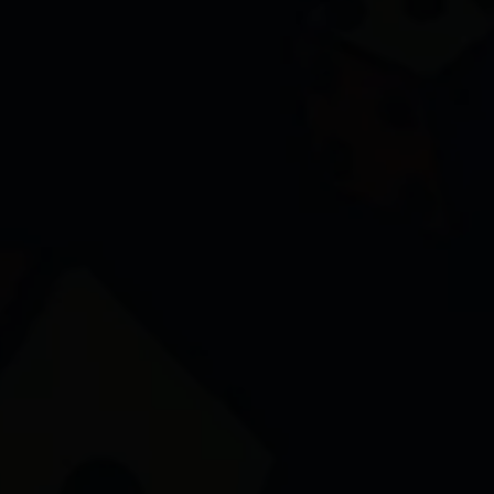
o
po oferty pełne Darmowych
ozejrzyj się i baw się dobrze!
B
PROGRAM PARTNERSKI
BLOG KASYNA
dlowym Curacao.
wo do żądania dowodu wieku od każdego klienta i może zawiesić konto do czasu
strowaną pod adresem Emancipatie Boulevard Dominico F. "Don" Martina 29, Curacao,
.