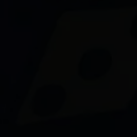
SIMILAR TO
LUCKY 7 LIVE CAS