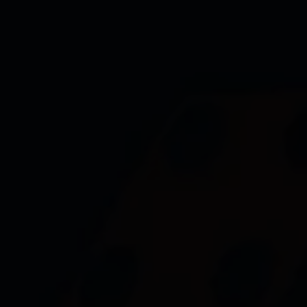
-based game powered by BetGames. A presenter will intr
LUCKY 7?
e of chance, players are not able to beat the game entir
e strategies that will guarantee a win.
NA GRA
POLITYKA PRYWATNOŚCI
FAQ
SITEMAP
LOYALTY CLU
dpowiedzialnością zorganizowaną i działającą na Curacao, zarejestrowaną w rejestrze han
onu) nie mogą otwierać konta i/lub grać w kasynie HotSlots. Spółka zastrzega sobie pra
nia) na podstawie licencji hazardowej posiadanej przez Forwell Investments B.V., zareje
o Grach Hazardowych (LOK) pod zieloną pieczęcią z numerem licencji OGL/2024/1054/0509