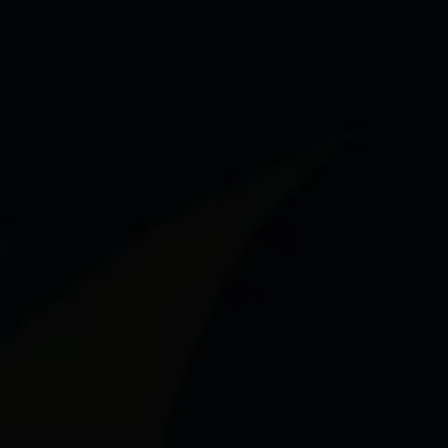
Betgames
LUCKY 7 LIVE 
Betgames
Live-Casino
Live-Shows