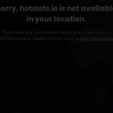
ać każdą sekundę gry? Łap
bonus kasynowy
! Bonusy i 
Sorry, hotslots.io is not availabl
szym stopniu wykorzystać depozyty i każdy zakład z oso
in your location.
e spiny. Sprawdź stronę Promocje, żeby zobaczyć, z kt
If you have any questions or need help accessing your
otSlots account, please contact us on
support@hotslots.
UCKY 7 LIVE CASINO GAME?
d game where the player needs to select individual numb
rs are decided depending on the bets placed prior to the
 of the ball for those who prefer an auditory experience
7 SO POPULAR?
ounding. What makes it so special is the simplicity of th
e clear, and there is nothing complex to confuse new play