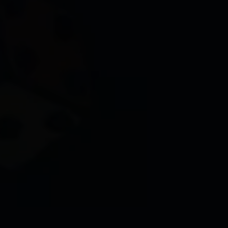
hrill brought by each draw.
LAY LUCKY 7 LIVE CASINO GA
slip, where you select the bet you want and the amount 
ultiple bets on the same draw; there isn’t a limit. If you’
 yourself.
Y LUCKY 7 FOR REAL MONEY?
most casinos in Europe, both online and brick-and-morta
cky 7 Live Casino as well as testing out your luck via t
 LUCKY 7 ONLINE FOR REAL M
real money, the player has to make sure to process a depo
dditional value when joining up by claiming a deposit bo
KY 7 WORK?