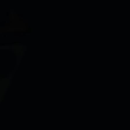
Lucky 7 Live Casino is a lottery
machine.
⭐ CAN YOU BEAT 
Since this is predominantly a gam
amount, but there are no sure-fir
Kasyno
slots-games
lucky-7
O NAS
REGULAMIN
ODPOWIEDZIAL
LICENCJA
Ze względu na licencję na gry Forwell Investments B.V. jest spółką z ograniczoną o
Osoby poniżej 18 roku życia (lub minimalnego wieku prawnego, w zależności od regi
otrzymania odpowiedniej weryfikacji.
Wszystkie produkty www.hotslots.io są obsługiwane przez Forwell Ltd (Wielka Bryta
firmę licencjonowaną i regulowaną zgodnie z przepisami Krajowego Rozporządzenia 