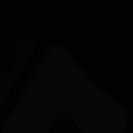
oduce the game, where a
ely. They can win a considerable
B
PROGRAM PARTNERSKI
BLOG KASYNA
dlowym Curacao.
wo do żądania dowodu wieku od każdego klienta i może zawiesić konto do czasu
strowaną pod adresem Emancipatie Boulevard Dominico F. "Don" Martina 29, Curacao,
.