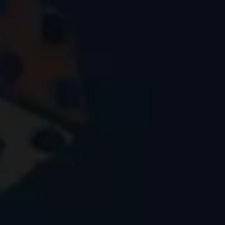
ins are only enjoyed when players deposit and stake th
ode, you are given a dummy bankroll, so the wins are no
ash bonuses and free games, so make sure that you are c
ankroll. It's only there to demonstrate how the game o
ay.
BENEFITS OF READY-SET CAS
risk-free practice mode. It allows you to try out this slot 
You can transport yourself back to the basics of slot ga
nd which are the scatter symbols and engage in the fun g
E SPINS ON A READY-SET CAS
 Cash is triggered by landing three scatter symbols. Onc
s, which determines the number of free spins awarded 
 free games with a 3x multiplier.