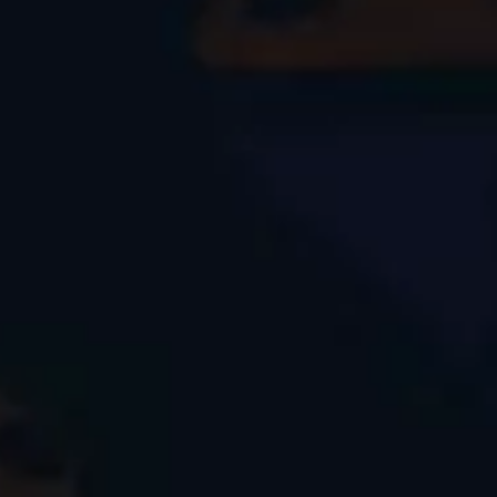
3.64
 zarejestrowanych graczy w