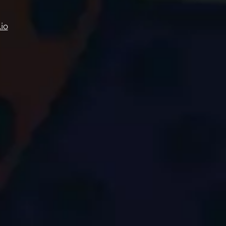
ell. Every cash symbol increases
io
E?
obile device. SkyWind Group is
he same experience to players on
you have handy, IOS, Android
to enjoy slot games on mobile
 FOR FREE?
d the Ready Set Cash slot. The
 to land a combination of symbols
 are a seasoned player, you will
ASH DEMO PLAY?