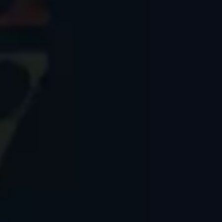
LOT REVIEW