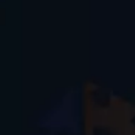
H SLOT REVIEW
zygotowany dla
kasyn online
przez Skywind dostępny dla