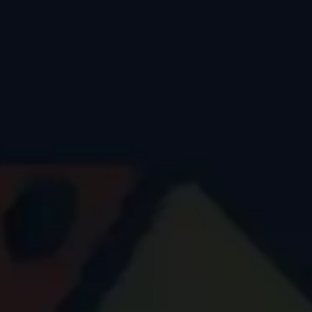
FOR REAL MONEY?
ter an account and deposit real
 your liking or you want
s, such as jackpot slots, classic
romotions
and learn more about
 GAME?
to winning.
t you win is directly
€5. If you bet €10, you will
es several game mechanics, such
.
responsibly.