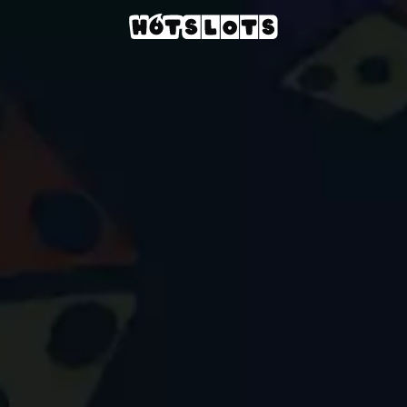
PROMOCJE
TURNIEJE
POMOC