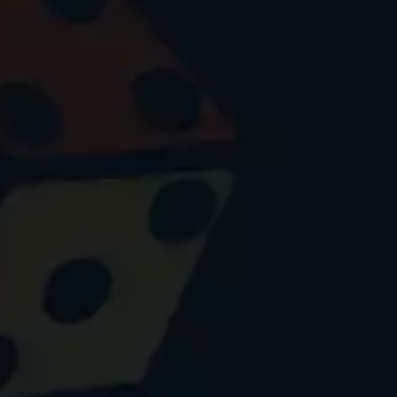
Kasyno
slots-games
secrets-of-the-festival
O NAS
REGULAMIN
ODPOWIEDZIAL
LICENCJA
Ze względu na licencję na gry Forwell Investments B.V. jest spółką z ograniczoną o
Osoby poniżej 18 roku życia (lub minimalnego wieku prawnego, w zależności od regi
otrzymania odpowiedniej weryfikacji.
Wszystkie produkty www.hotslots.io są obsługiwane przez Forwell Ltd (Wielka Bryta
firmę licencjonowaną i regulowaną zgodnie z przepisami Krajowego Rozporządzenia 
DOSTAWCY PŁATNOŚCI
DOSTAWCY GIER