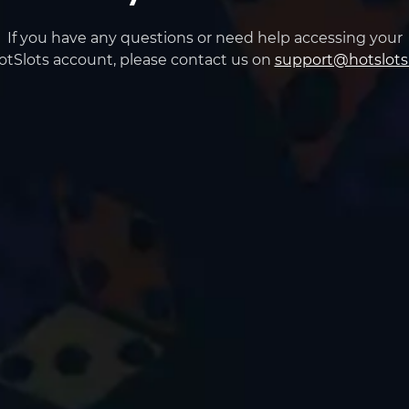
estival ma nie tylko wersję z zakładami na prawdziwe pi
If you have any questions or need help accessing your
he Festival za darmo, musisz tylko przejść do HotSlots,
otSlots account, please contact us on
support@hotslots.
iniaturę. Kiedy wyświetli się przycisk DEMO, kliknij go 
rane w demo automatu Secrets of the Festival są całkow
ie ubędzie, ani nie przybędzie. Ale tak czy inaczej, da
ę z grą, jej bonusami i mechaniką – wszystko to bez na
ots możesz zagrać w setki cieszących się olbrzymią pop
h dostawców z całego świata. Są wśród nich sloty Meg
ze wydania gier. Możesz też rozegrać parę partii w prawdz
Book of Dead, Starburst™, The Dog House Megaways™ c
 to rozgość się w naszym
Kasynie na Żywo
. Przeglądaj całe
 Do wyboru jest wiele stołów do blackjacka, ruletki, poker
które możesz zagrać. A skoro już przy niepowtarzalnym j
e mamy czasem dla Ciebie
bonusu kasynowego
. To może
i Spinami i wiele więcej!