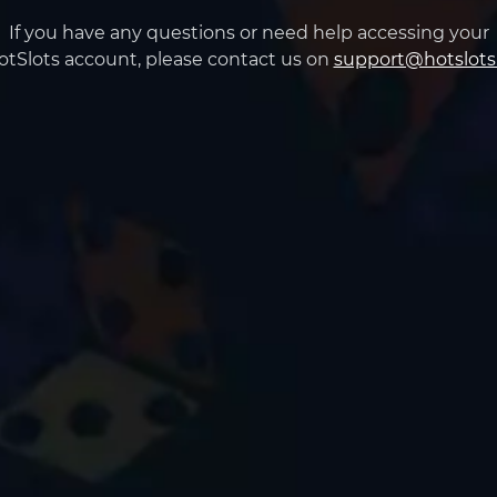
888 za prawdziwe pieniądze albo zupełnie za darmo, kor
If you have any questions or need help accessing your
ć w Stage 888 za darmo, nie ryzykując własnymi pieniędz
otSlots account, please contact us on
support@hotslots.
bibliotece. Kiedy najedziesz kursorem nad miniaturę slot
ć rozgrywkę. To wszystko! Załaduj demo slotu Stage 888 i
grody w trybie demo są wirtualne, ale możesz skorzystać
je i przekonać się, czy automat trafia w Twój gust. Możesz
komitych tytułów, w tym gier Megaways™,
slotów jackpot
olio mamy mnóstwo wspaniałości, w tym Starburst™, Bo
ać sił w walce o nagrody i grać w każdy slot od BF Gam
online? To nic! Możesz przejść do stołów w
Live Casino
i 
kasyna czekają gry premium: blackjack, poker, ruletka i b
lution, Pragmatic Play Live, BetGames oraz LiveG24. Żeb
rzystać z
bonusów kasynowych
! Od
Bonusu Powitalneg
wyczajnych nagród, które czynią grę prawdziwie epicką. R