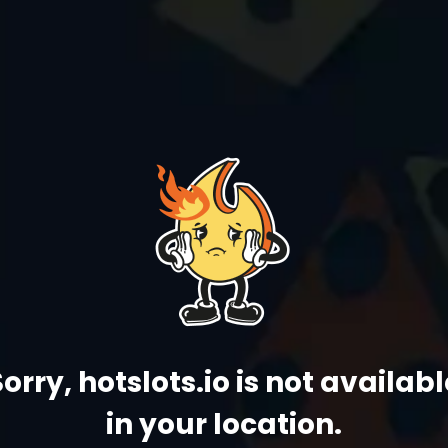
Sorry, hotslots.io is not availabl
in your location.
any dla
kasyn online
przez Red-tiger dostępny dla zarej