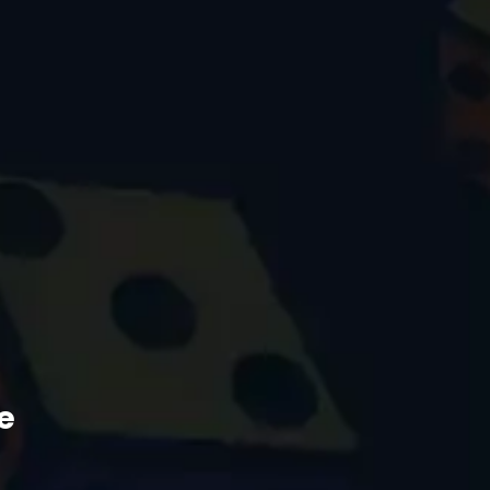
4.33
e
estrowanych graczy w kasynie