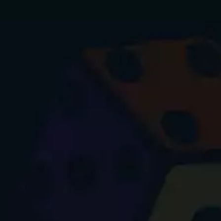
KASYNO
KASYNO NA ŻYWO
Stage 888
/ slots