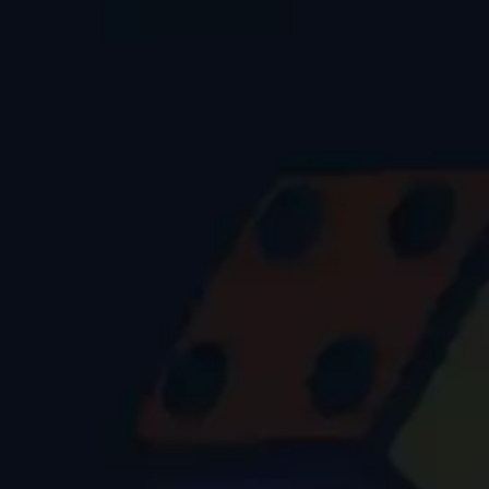
NA GRA
POLITYKA PRYWATNOŚCI
FAQ
SITEMAP
LOYALTY CLU
dpowiedzialnością zorganizowaną i działającą na Curacao, zarejestrowaną w rejestrze han
onu) nie mogą otwierać konta i/lub grać w kasynie HotSlots. Spółka zastrzega sobie pra
nia) na podstawie licencji hazardowej posiadanej przez Forwell Investments B.V., zareje
o Grach Hazardowych (LOK) pod zieloną pieczęcią z numerem licencji OGL/2024/1054/0509