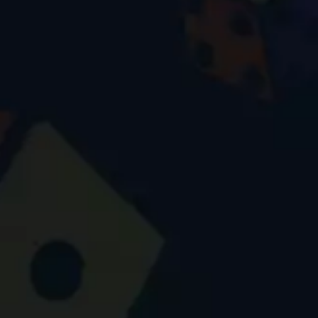
B
PROGRAM PARTNERSKI
BLOG KASYNA
dlowym Curacao.
wo do żądania dowodu wieku od każdego klienta i może zawiesić konto do czasu
strowaną pod adresem Emancipatie Boulevard Dominico F. "Don" Martina 29, Curacao,
.