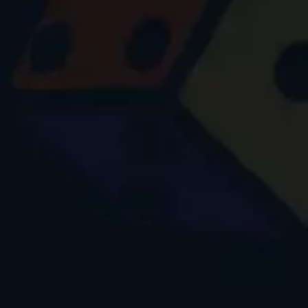
POKAŻ WSZYSTKIE GRY