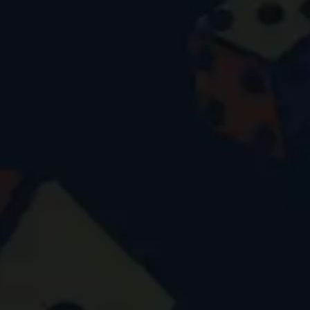
może warto odebrać
bonus
us z Darmowymi Spinami albo
B
PROGRAM PARTNERSKI
BLOG KASYNA
dlowym Curacao.
wo do żądania dowodu wieku od każdego klienta i może zawiesić konto do czasu
strowaną pod adresem Emancipatie Boulevard Dominico F. "Don" Martina 29, Curacao,
.