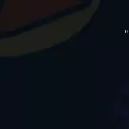
To, co czeka Cię na HotSlots to n
to? Sprawdź na początek Totem 
przez studio Red-tiger. Automat
trybie demo. Chcesz wypróbować 
H
kursorem nad miniaturę. Kliknij 
Lightning Power Reels są wirtualn
postawieniem z własnego budże
Jesteś gotowy zaryzykować i pos
naszą bibliotekę i odkrywaj najg
premium. W kasynie zagrasz cho
Magic Hunter™, Reactoonz i jes
daily jackpots
i cała lawina darm
rozerwać się przy autentycznych
Evolution, BetGames, LiveG24 i Pr
lub wypróbuj coś zupełnie noweg
Monopoly Live, Gonzo’s Treasure