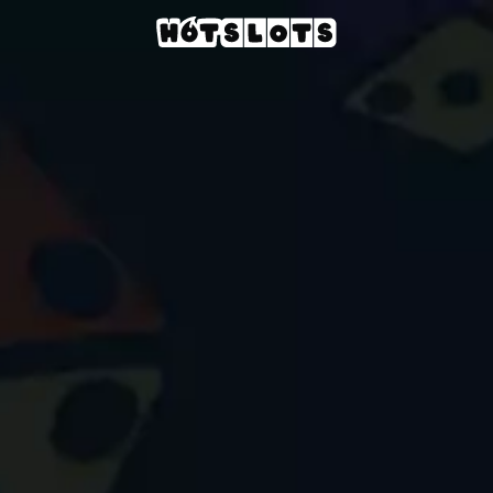
PROMOCJE
TURNIEJE
POMOC
slots