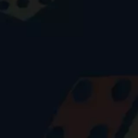
erę rozgrywki i złapać kilka dodatkowych nagród? Być 
mocje i zobacz, czy obejmuje Cię
Bonus Powitalny
, bon
asynowych.
ls
NA GRA
POLITYKA PRYWATNOŚCI
FAQ
SITEMAP
LOYALTY CLU
dpowiedzialnością zorganizowaną i działającą na Curacao, zarejestrowaną w rejestrze han
onu) nie mogą otwierać konta i/lub grać w kasynie HotSlots. Spółka zastrzega sobie pra
nia) na podstawie licencji hazardowej posiadanej przez Forwell Investments B.V., zareje
o Grach Hazardowych (LOK) pod zieloną pieczęcią z numerem licencji OGL/2024/1054/0509