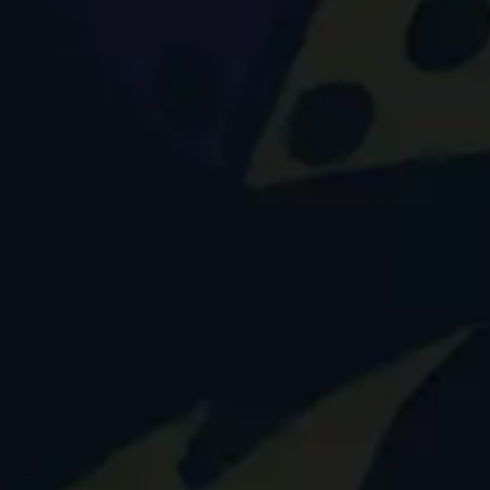
SIMILAR TO
Totem Lightning Po