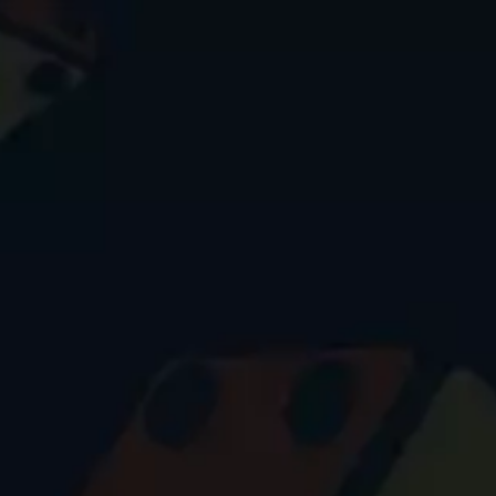
ZALOGUJ SIĘ
ZAREJESTRUJ SIĘ