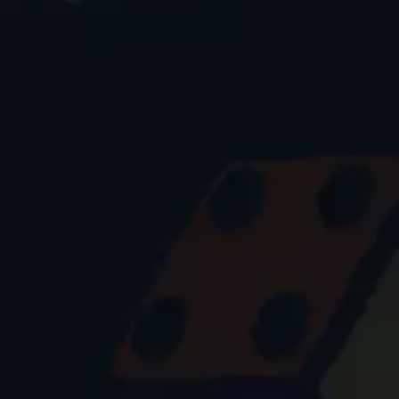
NA GRA
POLITYKA PRYWATNOŚCI
FAQ
SITEMAP
LOYALTY CLU
dpowiedzialnością zorganizowaną i działającą na Curacao, zarejestrowaną w rejestrze han
onu) nie mogą otwierać konta i/lub grać w kasynie HotSlots. Spółka zastrzega sobie pra
nia) na podstawie licencji hazardowej posiadanej przez Forwell Investments B.V., zareje
o Grach Hazardowych (LOK) pod zieloną pieczęcią z numerem licencji OGL/2024/1054/0509