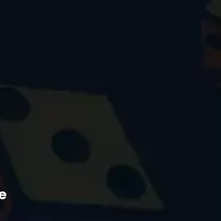
3.57
e
ępnych w
kasynie online
HotSlots!