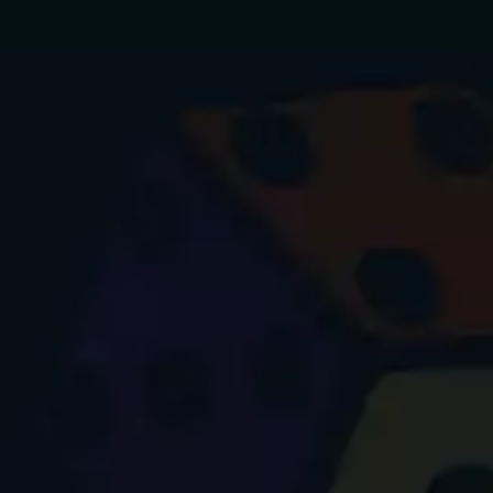
KASYNO
KASYNO NA ŻYWO
Wild Jack 81
/ slots