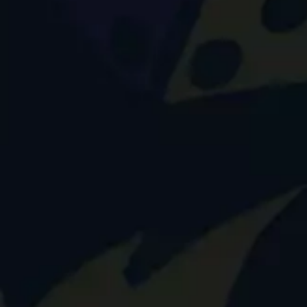
SIMILAR TO
Wild Jack 81