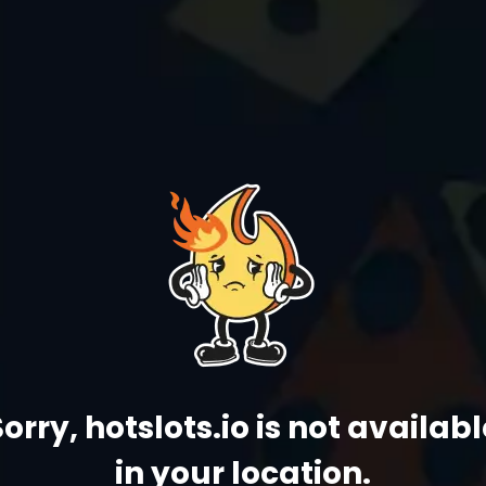
Sorry, hotslots.io is not availabl
in your location.
 Wild Jack 81 to jeden z najznakomitszych slotów dost