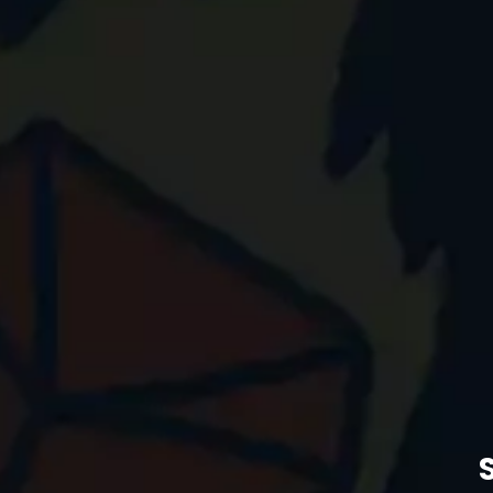
Relax-gaming
WILD CHAPO
5-Reel-Slots
Bonus-Buy
Animal-Slots