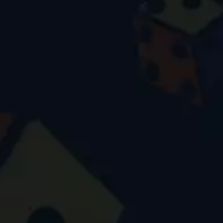
us z Darmowymi Spinami albo
B
PROGRAM PARTNERSKI
BLOG KASYNA
dlowym Curacao.
wo do żądania dowodu wieku od każdego klienta i może zawiesić konto do czasu
strowaną pod adresem Emancipatie Boulevard Dominico F. "Don" Martina 29, Curacao,
.