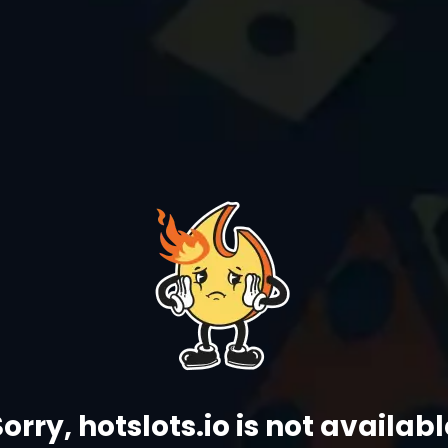
Wild-West-Slots
Relax-Gaming
Slots
Sorry, hotslots.io is not availabl