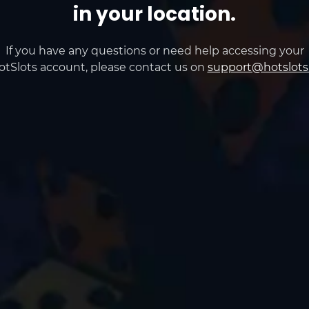
in your location.
adzwyczajna rozrywka i najlepsze gry, jakie możesz znale
hapo, jeden ze wspaniałych automatów kasynowych przy
If you have any questions or need help accessing your
wala na grę za prawdziwe pieniądze oraz za darmo w t
otSlots account, please contact us on
support@hotslots.
 Chapo w naszym Kasynie i najedź kursorem nad miniatur
zakłady i wygrane w demo Wild Chapo są wirtualne, ale to
nkcje, przed postawieniem z własnego budżetu.
tawić prawdziwy zakład z szansą na wygranie równie pr
orętsze gry kasynowe, w tym setki znakomitych slotów onl
ćby w bijące rekordy popularności gry Bonanza, Mega 
zcze mnóstwo innych równie godnych uwagi slotów. Hi
owych spinów – mamy to wszystko i jeszcze więcej! A w
K
 stołach kasynowych i w różnych show na żywo, a wszyst
agmatic Play Live. Zajmij miejsce przy stole do blackjacka
o i niech Cię wciągnie któryś show. Do wyboru masz mi
 Hunt i Sweet Bonanza Candyland.
erę rozgrywki i złapać kilka dodatkowych nagród? Być 